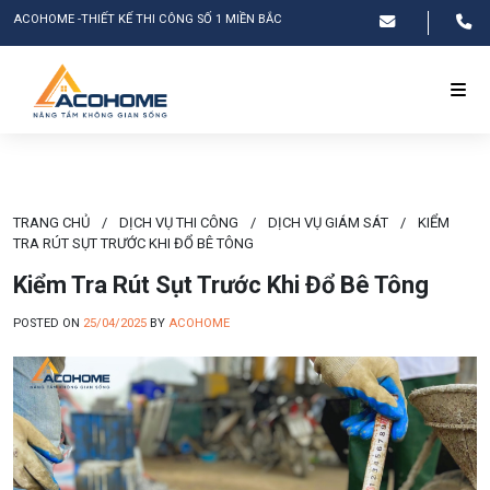
ACOHOME -THIẾT KẾ THI CÔNG SỐ 1 MIỀN BẮC
TRANG CHỦ
/
DỊCH VỤ THI CÔNG
/
DỊCH VỤ GIÁM SÁT
/
KIỂM
TRA RÚT SỤT TRƯỚC KHI ĐỔ BÊ TÔNG
Kiểm Tra Rút Sụt Trước Khi Đổ Bê Tông
POSTED ON
25/04/2025
BY
ACOHOME