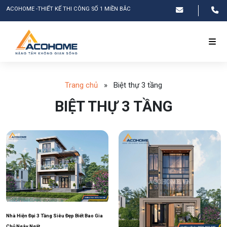
ACOHOME -THIẾT KẾ THI CÔNG SỐ 1 MIỀN BẮC
Trang chủ
»
Biệt thự 3 tầng
BIỆT THỰ 3 TẦNG
Nhà Hiện Đại 3 Tầng Siêu Đẹp Biết Bao Gia
Chủ Ngây Ngất