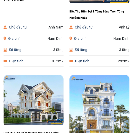
Biệt Thự Hiện Đại 3 Tầng Sống Trọn Từng
Khoảnh Khắc
Chủ đầu tư
Anh Nam
Chủ đầu tư
Anh Lý
Địa chỉ
Nam Định
Địa chỉ
Nam Định
Số tầng
3 tầng
Số tầng
3 tầng
Diện tích
312m2
Diện tích
292m2
Biệt Thự Tân Cổ Điển Mái Thái Mang Đậm