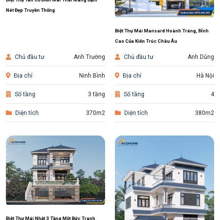
Nét Đẹp Truyền Thống
Biệt Thự Mái Mansard Hoành Tráng, Đỉnh
Cao Của Kiến Trúc Châu Âu
Chủ đầu tư
Anh Trường
Chủ đầu tư
Anh Dũng
Địa chỉ
Ninh Bình
Địa chỉ
Hà Nội
Số tầng
3 tầng
Số tầng
4
Diện tích
370m2
Diện tích
380m2
Biệt Thự Mái Nhật 3 Tầng Một Bức Tranh