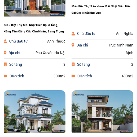
Mẫu Biệt Thự Sân Vườn Mái Nhật Siêu Hiện
Đại Đẹp Nhất Khu Vực
Siêu Biệt Thự Mái Nhật Hiện Đại 3 Tầng,
Xứng Tầm Đẳng Cấp Chủ Nhân, Sang Trọng
Chủ đầu tư
Anh Nghĩa
Chủ đầu tư
Anh Phước
Địa chỉ
Trực Ninh Nam
Địa chỉ
Phú Xuyên Hà Nội
Định
Số tầng
3
Số tầng
2
Diện tích
300m2
Diện tích
400m2