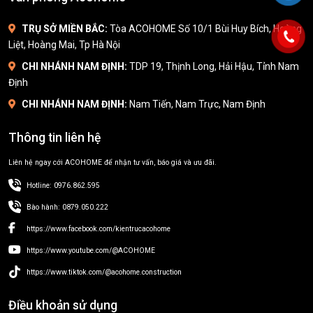
TRỤ SỞ MIỀN BẮC:
Tòa ACOHOME Số 10/1 Bùi Huy Bích, Hoàng
Liệt, Hoàng Mai, Tp Hà Nội
CHI NHÁNH NAM ĐỊNH:
TDP 19, Thịnh Long, Hải Hậu, Tỉnh Nam
Định
CHI NHÁNH NAM ĐỊNH:
Nam Tiến, Nam Trực, Nam Định
Thông tin liên hệ
Liên hệ ngay cới ACOHOME để nhận tư vấn, báo giá và ưu đãi.
Hotline: 0976.862.595
Bào hành: 0879.050.222
https://www.facebook.com/kientrucacohome
https://www.youtube.com/@ACOHOME
https://www.tiktok.com/@acohome.construction
Điều khoản sử dụng