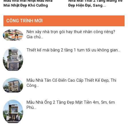
Mẫu nhà mái Nhật Mẫu Nhà
Nhà Mái Thái 2 Tầng Mang Vẻ
Mái Nhật Đẹp Khó Cưỡng
Đẹp Hiện Đại, Sang...
CÔNG TRÌNH MỚI
Nên xây nhà trọn gói hay thuê nhân công riêng?
Gia chủ...
Thiết kế mái bằng 2 tầng 1 tum tối ưu không gian...
Mẫu Nhà Tân Cổ Điển Cao Cấp Thiết Kế Đẹp, Thi
Công...
Mẫu Nhà Ống 2 Tầng Đẹp Mặt Tiền 4m, 5m, 6m
Phù...