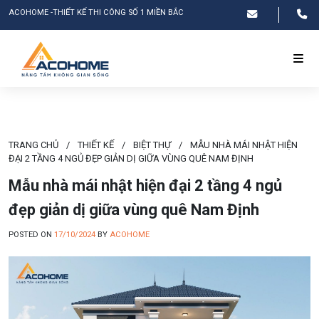
ACOHOME -THIẾT KẾ THI CÔNG SỐ 1 MIỀN BẮC
TRANG CHỦ
/
THIẾT KẾ
/
BIỆT THỰ
/
MẪU NHÀ MÁI NHẬT HIỆN
ĐẠI 2 TẦNG 4 NGỦ ĐẸP GIẢN DỊ GIỮA VÙNG QUÊ NAM ĐỊNH
Mẫu nhà mái nhật hiện đại 2 tầng 4 ngủ
đẹp giản dị giữa vùng quê Nam Định
POSTED ON
17/10/2024
BY
ACOHOME