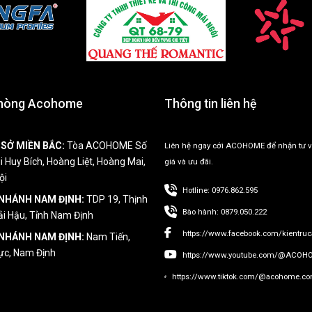
phòng Acohome
Thông tin liên hệ
 SỞ MIỀN BẮC:
Tòa ACOHOME Số
Liên hệ ngay cới ACOHOME để nhận tư v
i Huy Bích, Hoàng Liệt, Hoàng Mai,
giá và ưu đãi.
ội
Hotline: 0976.862.595
 NHÁNH NAM ĐỊNH:
TDP 19, Thịnh
Bào hành: 0879.050.222
ải Hậu, Tỉnh Nam Định
https://www.facebook.com/kientr
 NHÁNH NAM ĐỊNH:
Nam Tiến,
ực, Nam Định
https://www.youtube.com/@ACOH
https://www.tiktok.com/@acohome.con