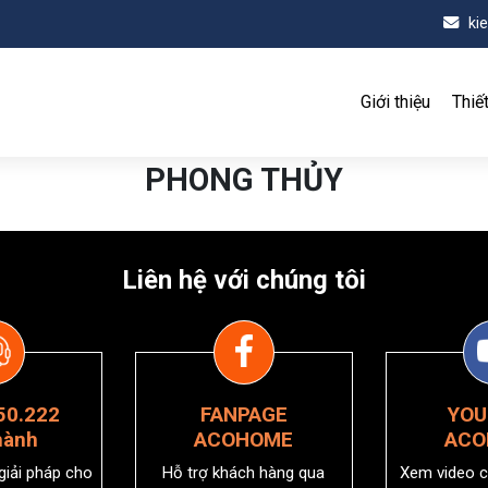
ki
Giới thiệu
Thiế
PHONG THỦY
Liên hệ với chúng tôi
50.222
FANPAGE
YOU
hành
ACOHOME
ACO
 giải pháp cho
Hỗ trợ khách hàng qua
Xem video c