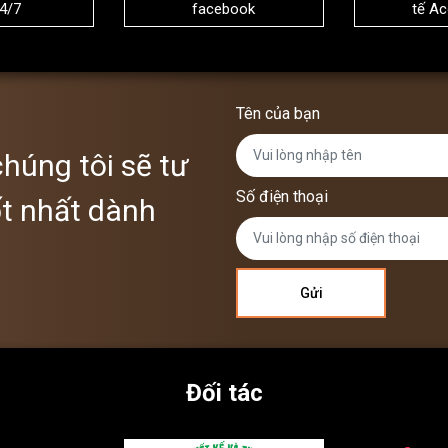
4/7
facebook
tế A
Tên của bạn
chúng tôi sẽ tư
Số điện thoại
t nhất dành
Đối tác