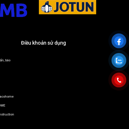
Điều khoản sử dụng
ấn, báo
ucacohome
OME
struction