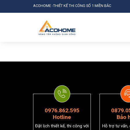
ACOHOME -THIẾT KẾ THI CÔNG SỐ 1 MIỀN BẮC
0976.862.595
0879.0
Hotline
Bảo 
Đặt lịch thiết kế, thi công với
Hỗ trợ tư vấn,