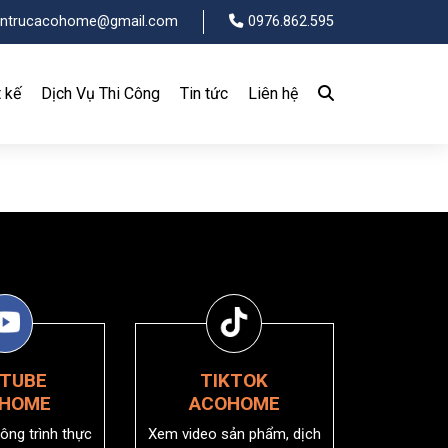
entrucacohome@gmail.com
0976.862.595
t kế
Dịch Vụ Thi Công
Tin tức
Liên hệ
TUBE
TIKTOK
HOME
ACOHOME
ông trình thực
Xem video sản phẩm, dịch