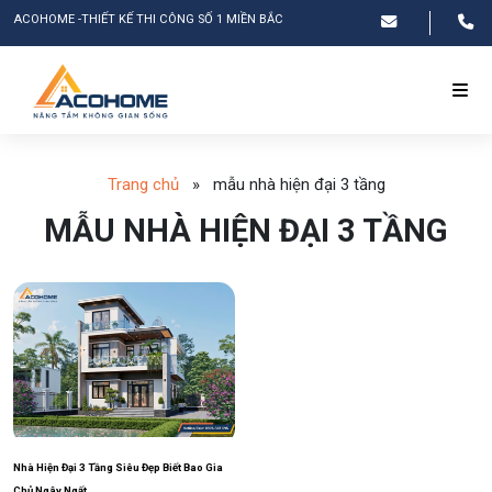
ACOHOME -THIẾT KẾ THI CÔNG SỐ 1 MIỀN BẮC
Trang chủ
»
mẫu nhà hiện đại 3 tầng
MẪU NHÀ HIỆN ĐẠI 3 TẦNG
Nhà Hiện Đại 3 Tầng Siêu Đẹp Biết Bao Gia
Chủ Ngây Ngất