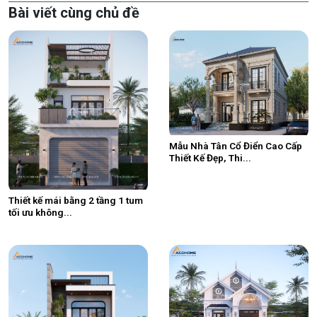
Bài viết cùng chủ đề
Mẫu Nhà Tân Cổ Điển Cao Cấp
Thiết Kế Đẹp, Thi...
Thiết kế mái bằng 2 tầng 1 tum
tối ưu không...