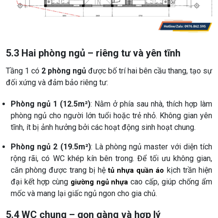
5.3 Hai phòng ngủ – riêng tư và yên tĩnh
Tầng 1 có
2 phòng ngủ
được bố trí hai bên cầu thang, tạo sự
đối xứng và đảm bảo riêng tư:
Phòng ngủ 1 (12.5m²)
: Nằm ở phía sau nhà, thích hợp làm
phòng ngủ cho người lớn tuổi hoặc trẻ nhỏ. Không gian yên
tĩnh, ít bị ảnh hưởng bởi các hoạt động sinh hoạt chung.
Phòng ngủ 2 (19.5m²)
: Là phòng ngủ master với diện tích
rộng rãi, có WC khép kín bên trong. Để tối ưu không gian,
căn phòng được trang bị hệ
kịch trần hiện
tủ nhựa quần áo
đại kết hợp cùng
cao cấp, giúp chống ẩm
giường ngủ nhựa
mốc và mang lại giấc ngủ ngon cho gia chủ.
5.4 WC chung – gọn gàng và hợp lý