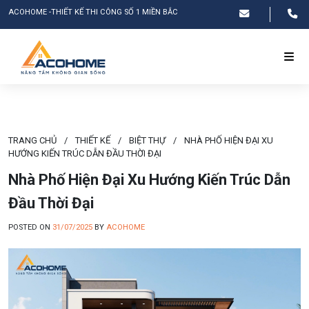
ACOHOME -THIẾT KẾ THI CÔNG SỐ 1 MIỀN BẮC
TRANG CHỦ
/
THIẾT KẾ
/
BIỆT THỰ
/
NHÀ PHỐ HIỆN ĐẠI XU
HƯỚNG KIẾN TRÚC DẪN ĐẦU THỜI ĐẠI
Nhà Phố Hiện Đại Xu Hướng Kiến Trúc Dẫn
Đầu Thời Đại
POSTED ON
31/07/2025
BY
ACOHOME