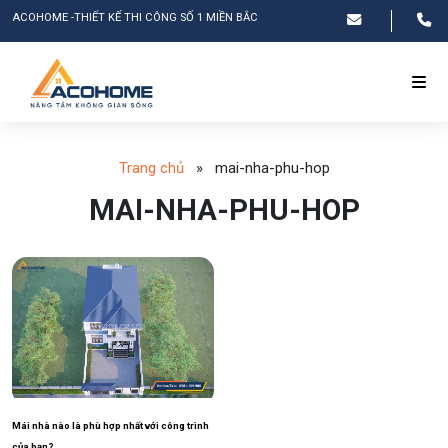
ACOHOME -THIẾT KẾ THI CÔNG SỐ 1 MIỀN BẮC
Trang chủ
»
mai-nha-phu-hop
MAI-NHA-PHU-HOP
Mái nhà nào là phù hợp nhất với công trình
của bạn?