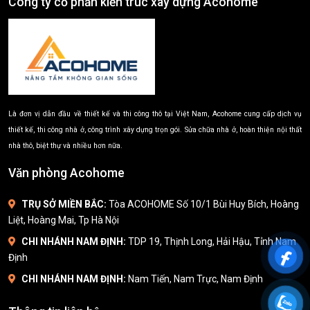
Công ty cổ phần kiến trúc xây dựng Acohome
Là đơn vị dẫn đầu về thiết kế và thi công thô tại Việt Nam, Acohome cung cấp dịch vụ
thiết kế, thi công nhà ở, công trình xây dựng trọn gói. Sửa chữa nhà ở, hoàn thiện nội thất
nhà thô, biệt thự và nhiều hơn nữa.
Văn phòng Acohome
TRỤ SỞ MIỀN BẮC:
Tòa ACOHOME Số 10/1 Bùi Huy Bích, Hoàng
Liệt, Hoàng Mai, Tp Hà Nội
CHI NHÁNH NAM ĐỊNH:
TDP 19, Thịnh Long, Hải Hậu, Tỉnh Nam
Định
CHI NHÁNH NAM ĐỊNH:
Nam Tiến, Nam Trực, Nam Định