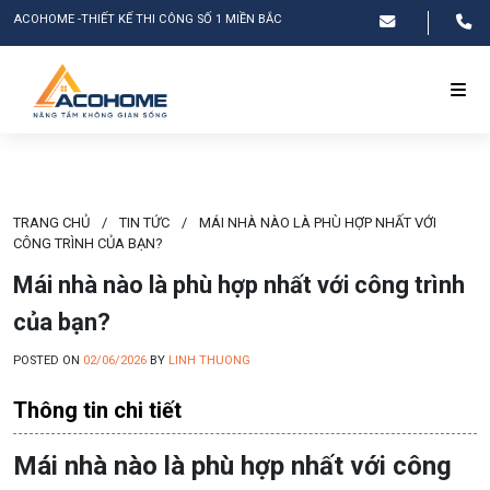
ACOHOME -THIẾT KẾ THI CÔNG SỐ 1 MIỀN BẮC
TRANG CHỦ
/
TIN TỨC
/
MÁI NHÀ NÀO LÀ PHÙ HỢP NHẤT VỚI
CÔNG TRÌNH CỦA BẠN?
Mái nhà nào là phù hợp nhất với công trình
của bạn?
POSTED ON
02/06/2026
BY
LINH THUONG
Thông tin chi tiết
Mái nhà nào là phù hợp nhất với công