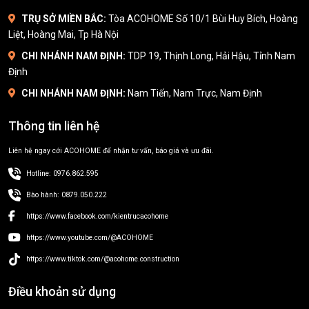
TRỤ SỞ MIỀN BẮC:
Tòa ACOHOME Số 10/1 Bùi Huy Bích, Hoàng
Liệt, Hoàng Mai, Tp Hà Nội
CHI NHÁNH NAM ĐỊNH:
TDP 19, Thịnh Long, Hải Hậu, Tỉnh Nam
Định
CHI NHÁNH NAM ĐỊNH:
Nam Tiến, Nam Trực, Nam Định
Thông tin liên hệ
Liên hệ ngay cới ACOHOME để nhận tư vấn, báo giá và ưu đãi.
Hotline: 0976.862.595
Bào hành: 0879.050.222
https://www.facebook.com/kientrucacohome
https://www.youtube.com/@ACOHOME
https://www.tiktok.com/@acohome.construction
Điều khoản sử dụng