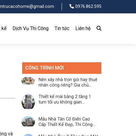
entrucacohome@gmail.com
0976.862.595
t kế
Dịch Vụ Thi Công
Tin tức
Liên hệ
CÔNG TRÌNH MỚI
Nên xây nhà trọn gói hay thuê
nhân công riêng? Gia chủ...
Thiết kế mái bằng 2 tầng 1
tum tối ưu không gian...
Mẫu Nhà Tân Cổ Điển Cao
Cấp Thiết Kế Đẹp, Thi Công...
công và