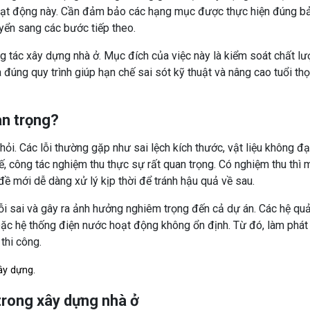
hoạt động này. Cần đảm bảo các hạng mục được thực hiện đúng b
yển sang các bước tiếp theo.
ng tác xây dựng nhà ở. Mục đích của việc này là kiểm soát chất l
 đúng quy trình giúp hạn chế sai sót kỹ thuật và nâng cao tuổi th
an trọng?
hỏi. Các lỗi thường gặp như sai lệch kích thước, vật liệu không đạ
ế, công tác nghiệm thu thực sự rất quan trọng. Có nghiệm thu thì 
 đề mới dễ dàng xử lý kịp thời để tránh hậu quả về sau.
lỗi sai và gây ra ảnh hưởng nghiêm trọng đến cả dự án. Các hệ quả
oặc hệ thống điện nước hoạt động không ổn định. Từ đó, làm phát
thi công.
ây dựng.
rong xây dựng nhà ở