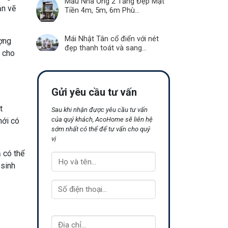
Mẫu Nhà Ống 2 Tầng Đẹp Mặt
ản vẽ
Tiền 4m, 5m, 6m Phù...
Mái Nhật Tân cổ điển với nét
ượng
đẹp thanh toát và sang...
ọ cho
Gửi yêu cầu tư vấn
t
Sau khi nhận được yêu cầu tư vấn
của quý khách, AcoHome sẽ liên hệ
mới có
sớm nhất có thể để tư vấn cho quý
vị
 có thể
 sinh